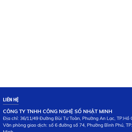
LIÊN HỆ
CÔNG TY TNHH CÔNG NGHỆ SỐ NHẬT MINH
Địa chỉ: 36/11/49 Đường Bùi Tư Toàn, Phường An Lạc, TP.Hồ 
Văn phòng giao dịch: số 6 đường số 74, Phường Bình Phú, TP
Minh