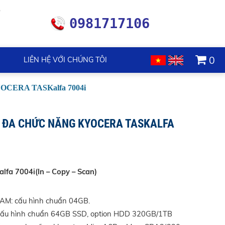
0981717106
0
LIÊN HỆ VỚI CHÚNG TÔI
YOCERA TASKalfa 7004i
 ĐA CHỨC NĂNG KYOCERA TASKALFA
fa 7004i(In – Copy – Scan)
AM: cấu hình chuẩn 04GB.
cấu hình chuẩn 64GB SSD, option HDD 320GB/1TB