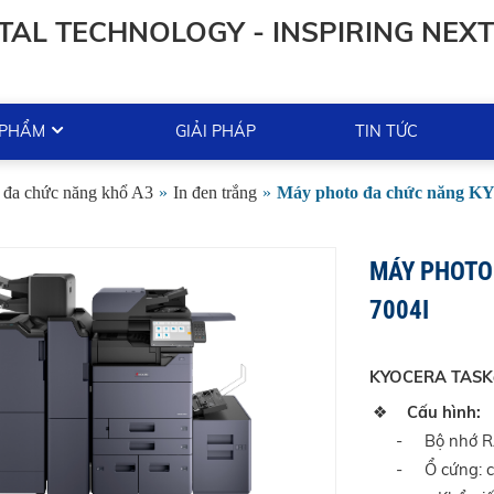
TAL TECHNOLOGY - INSPIRING NEXT
 PHẨM
GIẢI PHÁP
TIN TỨC
 đa chức năng khổ A3
»
In đen trắng
»
Máy photo đa chức năng K
MÁY PHOTO
7004I
KYOCERA TASKal
❖
Cấu hình:
-
Bộ nhớ R
-
Ổ cứng: 