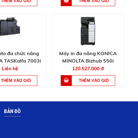
to đa chức năng
Máy in đa năng KONICA
 TASKalfa 7003i
MINOLTA Bizhub 550i
Liên hệ
120.527.000 đ
BẢN ĐỒ