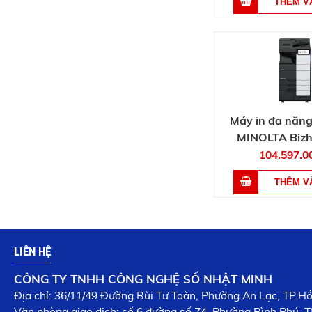
Máy in đa năn
MINOLTA Bizh
104.597.0
LIÊN HỆ
CÔNG TY TNHH CÔNG NGHỆ SỐ NHẬT MINH
Địa chỉ: 36/11/49 Đường Bùi Tư Toàn, Phường An Lạc, TP.H
Văn phòng giao dịch: số 6 đường số 74, Phường Bình Phú, T