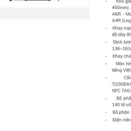
-
Khổ gi
450mm) &
A6R - Ma
A4R (Leg
-
Khay nạp 
độ dày 8
-
Định lượ
136~163g
-
Khay chứ
-
Màn hìn
tiếng Việ
-
Cổn
T/100BAS
NFC TAG
-
Bộ phậ
140 tờ v
-
Bộ phận 
-
Điện năng