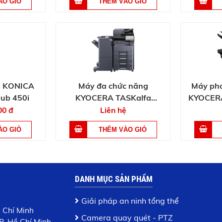
g KONICA
Máy đa chức năng
Máy pho
ub 450i
KYOCERA TASKalfa
KYOCERA
MZ4000i
00 đ
Liên hệ
DANH MỤC SẢN PHẨM
Giải pháp an ninh tổng thể
ồ Chí Minh
Camera quay quét - PTZ
P. Hồ Chí Minh