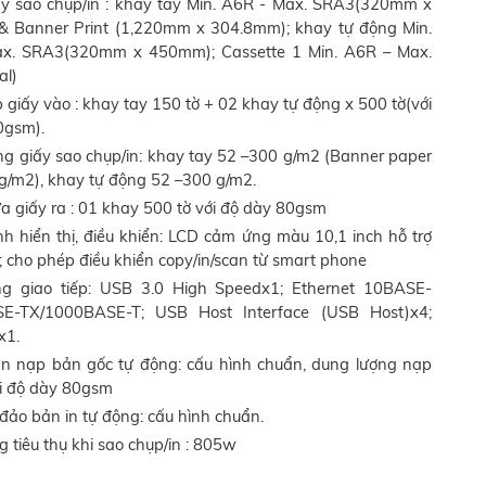
ấy sao chụp/in : khay tay Min. A6R - Max. SRA3(320mm x
 Banner Print (1,220mm x 304.8mm); khay tự động Min.
x. SRA3(320mm x 450mm); Cassette 1 Min. A6R – Max.
al)
giấy vào : khay tay 150 tờ + 02 khay tự động x 500 tờ(với
0gsm).
ng giấy sao chụp/in: khay tay 52 –300 g/m2 (Banner paper
/m2), khay tự động 52 –300 g/m2.
a giấy ra : 01 khay 500 tờ với độ dày 80gsm
h hiển thị, điều khiển: LCD cảm ứng màu 10,1 inch hỗ trợ
t; cho phép điều khiển copy/in/scan từ smart phone
g giao tiếp: USB 3.0 High Speedx1; Ethernet 10BASE-
E-TX/1000BASE-T; USB Host Interface (USB Host)x4;
x1.
n nạp bản gốc tự động: cấu hình chuẩn, dung lượng nạp
ới độ dày 80gsm
đảo bản in tự động: cấu hình chuẩn.
 tiêu thụ khi sao chụp/in : 805w