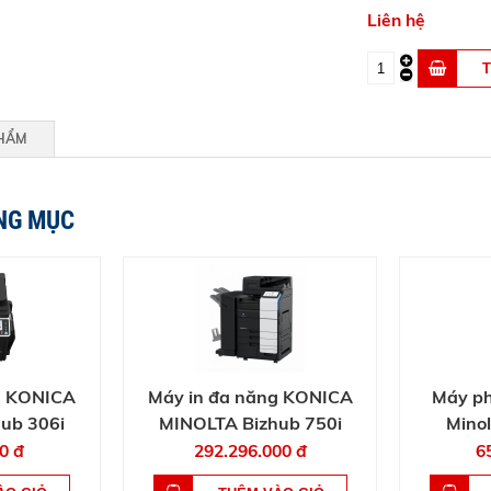
Liên hệ
PHẨM
NG MỤC
g KONICA
Máy in đa năng KONICA
Máy ph
ub 306i
MINOLTA Bizhub 750i
Minol
0 đ
292.296.000 đ
6