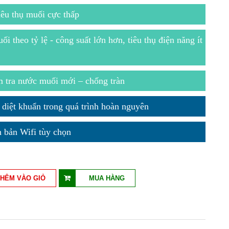
êu thụ muối cực thấp
i theo tỷ lệ - công suất lớn hơn, tiêu thụ điện năng ít
m tra nước muối mới – chống tràn
diệt khuẩn trong quá trình hoàn nguyên
 bản Wifi tùy chọn