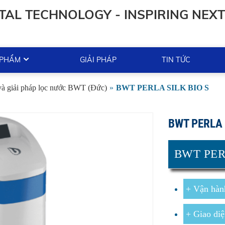
TAL TECHNOLOGY - INSPIRING NEXT
 PHẨM
GIẢI PHÁP
TIN TỨC
 và giải pháp lọc nước BWT (Đức)
»
BWT PERLA SILK BIO S
BWT PERLA 
BWT PER
+ Vận hàn
+ Giao diệ