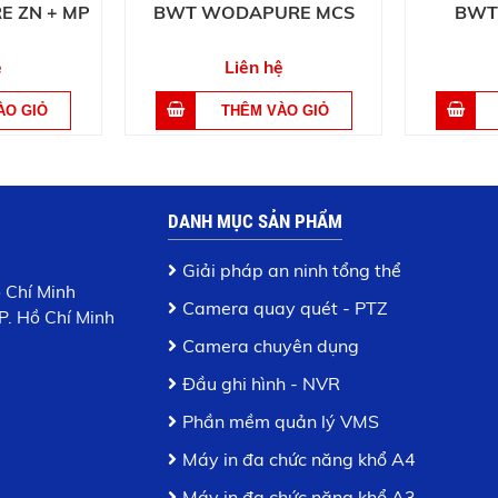
 ZN + MP
BWT WODAPURE MCS
BWT
ệ
Liên hệ
DANH MỤC SẢN PHẨM
Giải pháp an ninh tổng thể
ồ Chí Minh
Camera quay quét - PTZ
P. Hồ Chí Minh
Camera chuyên dụng
Đầu ghi hình - NVR
Phần mềm quản lý VMS
Máy in đa chức năng khổ A4
Máy in đa chức năng khổ A3