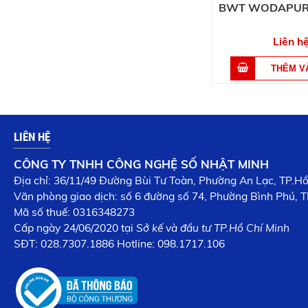
BWT WODAPURE
Liên h
LIÊN HỆ
CÔNG TY TNHH CÔNG NGHỆ SỐ NHẬT MINH
Địa chỉ: 36/11/49 Đường Bùi Tư Toàn, Phường An Lạc, TP.H
Văn phòng giao dịch: số 6 đường số 74, Phường Bình Phú, T
Mã số thuế: 0316348273
Cấp n
gày 24/06/2020 tại
Sở kế và đầu tư TP.Hồ Chí Minh
SĐT:
028.7307.1886
Hotline: 098.1717.106