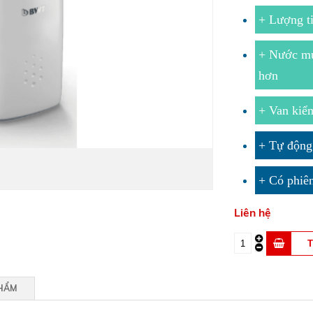
+ Lượng ti
+ Nước muố
hơn
+ Van kiể
+ Tự động 
+ Có phiên
Liên hệ
PHẨM