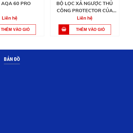
 AQA 60 PRO
BỘ LỌC XẢ NGƯỢC THỦ
CÔNG PROTECTOR CỦA
BWT
Liên hệ
Liên hệ
BẢN ĐỒ