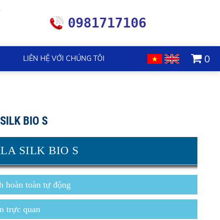
0981717106
0
LIÊN HỆ VỚI CHÚNG TÔI
SILK BIO S
LA SILK BIO S
h hoàn toàn tự động
n trực quan