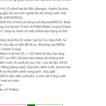
uổi thọ 10 năm) loại bỏ Sắt, Mangan, Hydro Sunfua
ng gây hại cho con người tồn dư trong nước. Hạt
hận NSF/ANSI 61.
 (tuổi thọ 3 năm) sử dụng hạt Bayoxide®E33, được
êng cho Severn Trent và Pollet Water Group (Vision
G. Giúp lọc Asen và một số kim loại nặng có tính
rbon (tuổi thọ 02 năm) loại bỏ Clo, hóa chất. Sử
h cao cấp có mật độ tối ưu, độ cứng cao (98%),
i Carbon Group.
Maxi ( tuổi thọ 15 => 20 năm) sở hữu hai công
ET và HSP. Cột làm mềm Maxi với những tính
iệm nước và muối khi sục rửa , Lưu dữ liệu 24/24
 động lượng muối. Giúp làm mềm nước, loại bỏ cặn
ết bị nhà tắm, bình nóng lạnh, máy giặt …
00 h) tiêu diệt vi khuẩn, vi sinh vật trong nước
 hoạt an toàn.
m
đèn UV Pallas)