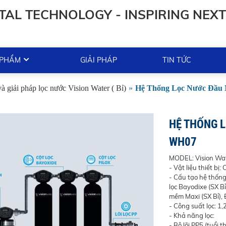
TAL TECHNOLOGY - INSPIRING NEXT
 PHẨM
GIẢI PHÁP
TIN TỨC
và giải pháp lọc nước Vision Water ( Bỉ)
»
Hệ Thống Lọc Nước Đầu 
HỆ THỐNG 
WH07
MODEL: Vision Wa
-
Vật liệu thiết bị:
- Cấu tạo hệ thống: 
lọc Bayodixe (SX Bỉ
mềm Maxi (SX Bỉ), 
- Công suất lọc: 1,
- Khả năng lọc:
- Bộ lõi PP5 (tuổi 