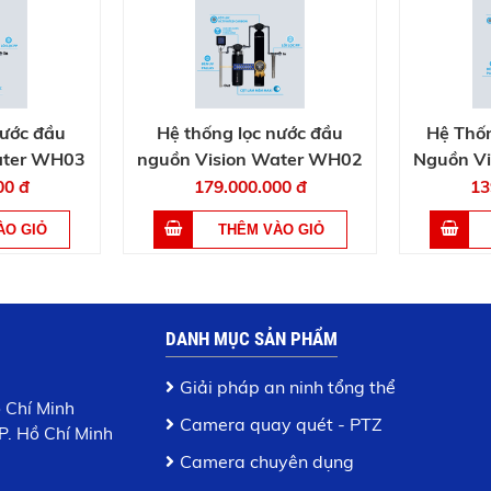
nước đầu
Hệ thống lọc nước đầu
Hệ Thố
ater WH03
nguồn Vision Water WH02
Nguồn V
00 đ
179.000.000 đ
13
DANH MỤC SẢN PHẨM
Giải pháp an ninh tổng thể
ồ Chí Minh
Camera quay quét - PTZ
P. Hồ Chí Minh
Camera chuyên dụng