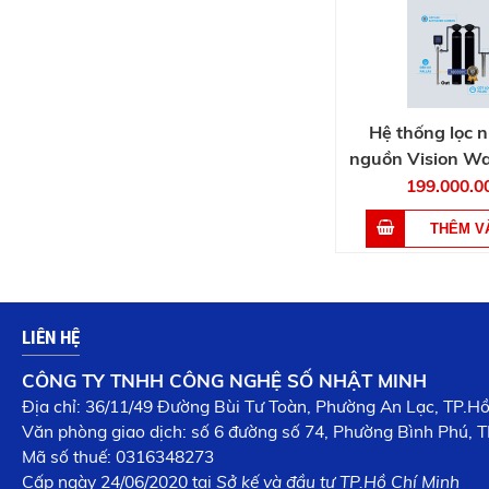
Hệ thống lọc 
nguồn Vision W
199.000.0
LIÊN HỆ
CÔNG TY TNHH CÔNG NGHỆ SỐ NHẬT MINH
Địa chỉ: 36/11/49 Đường Bùi Tư Toàn, Phường An Lạc, TP.H
Văn phòng giao dịch: số 6 đường số 74, Phường Bình Phú, T
Mã số thuế: 0316348273
Cấp n
gày 24/06/2020 tại
Sở kế và đầu tư TP.Hồ Chí Minh