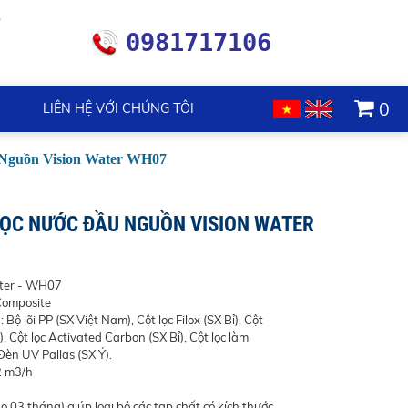
0981717106
0
LIÊN HỆ VỚI CHÚNG TÔI
Nguồn Vision Water WH07
LỌC NƯỚC ĐẦU NGUỒN VISION WATER
ter - WH07
 Composite
Bộ lõi PP (SX Việt Nam), Cột lọc Filox (SX Bỉ), Cột
), Cột lọc Activated Carbon (SX Bỉ), Cột lọc làm
Đèn UV Pallas (SX Ý).
2 m3/h
thọ 03 tháng) giúp loại bỏ các tạp chất có kích thước