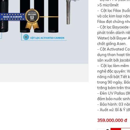
>5 micrômét
- Cột lọc Filox (t
và các kim loại nặ
Filox đạt chứng n
- Cột lọc Bayoxide
phát triển dành ri
Water) bởi Bayer A
chất giống Asen.
- Cột Activated Ca
dụng than hoạt tín
sản xuất bởi Jacob
- Cột lọc làm mềm 
nghệ độc quyền: W
năng nổi bật:Tiết k
trong 90 ngày, Báo
trắng bám trên thi
- Đèn UV Pallas (90
đảm bảo nước sinh
- Bảo hành: 03 nă
- Xuất xứ: Bỉ & Ý (
359.000.000 đ