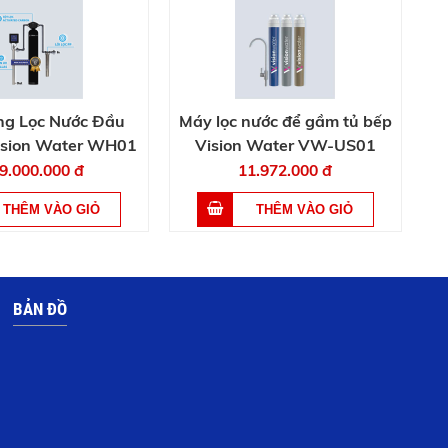
ng Lọc Nước Đầu
Máy lọc nước để gầm tủ bếp
ision Water WH01
Vision Water VW-US01
9.000.000 đ
11.972.000 đ
BẢN ĐỒ