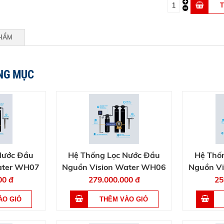
PHẨM
NG MỤC
Nước Đầu
Hệ Thống Lọc Nước Đầu
Hệ Thố
ater WH07
Nguồn Vision Water WH06
Nguồn V
00 đ
279.000.000 đ
25