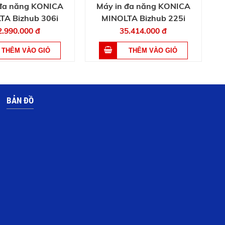
 đa năng KONICA
Máy in đa năng KONICA
TA Bizhub 306i
MINOLTA Bizhub 225i
2.990.000 đ
35.414.000 đ
BẢN ĐỒ