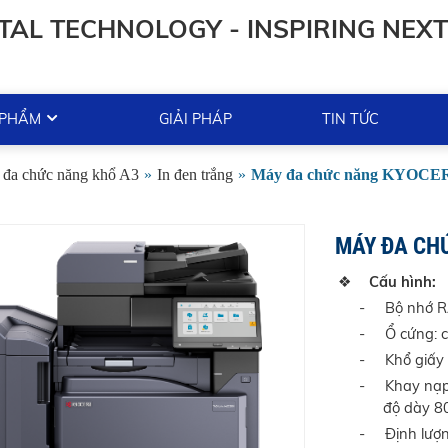
TAL TECHNOLOGY - INSPIRING NEXT
 PHẨM
GIẢI PHÁP
TIN TỨC
 đa chức năng khổ A3
»
In đen trắng
»
Máy đa chức năng KYOCER
MÁY ĐA CH
❖
Cấu hình:
-
Bộ nhớ R
-
Ổ cứng: 
-
Khổ giấy 
-
Khay nạp 
độ dày 8
-
Định lượ