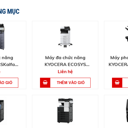
NG MỤC
c năng
Máy đa chức năng
Máy pho
SKalfa
KYOCERA ECOSYS
KYOCERA
i
M4125idn
ệ
Liên hệ