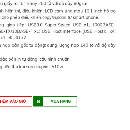
a giấy ra : 01 khay 250 tờ với độ dày 80gsm
h hiển thị, điều khiển: LCD cảm ứng màu 10,1 inch hỗ trợ
t; cho phép điều khiển copy/in/scan từ smart phone.
ng giao tiếp: USB3.0 Super-Speed USB x1; 1000BASE-
E-TX/10BASE-T x1; USB Host interface (USB Host); x4;
x1, eKUIO x2.
 nạp bản gốc tự động: dung lượng nạp 140 tờ với độ dày
đảo bản in tự động: cấu hình chuẩn
 tiêu thụ khi sao chụp/in : 510w