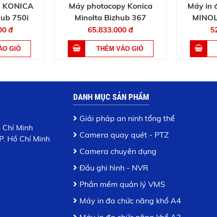
g KONICA
Máy photocopy Konica
Máy in
ub 750i
Minolta Bizhub 367
MINOL
00 đ
65.833.000 đ
5
DANH MỤC SẢN PHẨM
Giải pháp an ninh tổng thể
ồ Chí Minh
Camera quay quét - PTZ
P. Hồ Chí Minh
Camera chuyên dụng
Đầu ghi hình - NVR
Phần mềm quản lý VMS
Máy in đa chức năng khổ A4