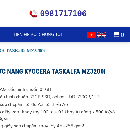
0981717106
0
LIÊN HỆ VỚI CHÚNG TÔI
A TASKalfa MZ3200i
ỨC NĂNG KYOCERA TASKALFA MZ3200I
AM: cấu hình chuẩn 04GB
cấu hình chuẩn 32GB SSD; option HDD 320GB/1TB
sao chụp/in : tối đa A3; tối thiểu A6
giấy vào : khay tay 100 tờ + 02 khay tự động x 500 tờ(với
0gsm)
ng giấy sao chụp/in: khay tay 45 –256 g/m2