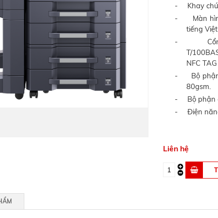
-
Khay chứ
-
Màn hìn
tiếng Việ
-
Cổ
T/100BAS
NFC TAG 
-
Bộ phận
80gsm.
-
Bộ phận 
-
Điện năng
Liên hệ
PHẨM