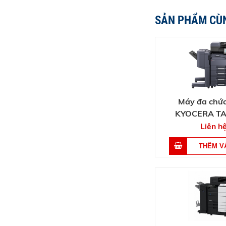
SẢN PHẨM CÙ
Máy đa chứ
KYOCERA TA
MZ3200
Liên h